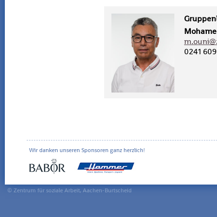
Grup­pen­l
Mo­ha­me
m.​ouni@​
0241 609
Wir danken unseren Sponsoren ganz herzlich!
© Zentrum für soziale Arbeit, Aachen-Burtscheid