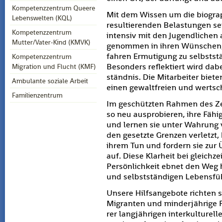
Kompetenzzentrum Queere
Mit dem Wis­sen um die bio­gra­ph
Lebenswelten (KQL)
re­sul­tie­ren­den Be­las­tun­gen se
Kompetenzzentrum
in­ten­siv mit den Ju­gend­li­chen
Mutter/Vater-Kind (KMVK)
ge­nom­men in ihren Wün­schen,
fah­ren Er­mu­ti­gung zu selbst­
Kompetenzzentrum
Be­son­ders re­flek­tiert wird dab
Migration und Flucht (KMF)
ständ­nis. Die Mit­ar­bei­ter bie­ten 
Ambulante soziale Arbeit
einen ge­walt­frei­en und wert­s
Familienzentrum
Im ge­schütz­ten Rah­men des Ze
so neu aus­pro­bie­ren, ihre Fä­hi
und ler­nen sie unter Wah­rung v
den ge­setz­te Gren­zen ver­letzt,
ihrem Tun und for­dern sie zur 
auf. Diese Klar­heit bei gleich­zei­
Per­sön­lich­keit ebnet den Weg 
und selbst­stän­di­gen Le­bens­fü
Un­se­re Hilfs­an­ge­bo­te rich­ten 
Mi­gran­ten und min­der­jäh­ri­ge 
rer lang­jäh­ri­gen in­ter­kul­tu­rel