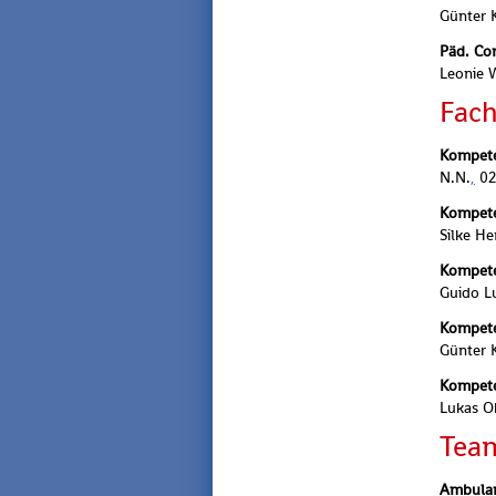
Gün­ter 
Päd. Con­
Leo­nie
Fach­
Kom­pe­te
N.N.
,
02
Kom­pe­t
Silke H
Kom­pe­te
Guido Lu
Kom­pe­t
Gün­ter 
Kom­pe­t
Lukas O
Team
Am­bu­lan