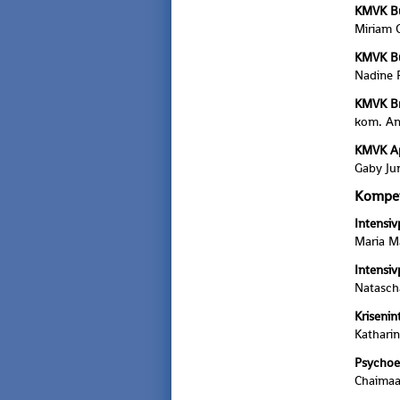
KMVK Bu
Mi­ri­am 
KMVK Bü
Na­di­ne 
KMVK Br
kom. An
KMVK Ap
Gaby Jun
Kom­pe­t
In­ten­si
Maria Ma­
In­ten­si
Na­ta­sc
Kri­sen­in
Ka­tha­ri
Psy­cho­e
Chai­ma