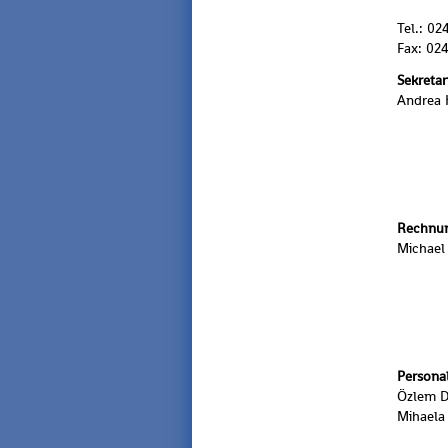
Tel.: 0
Fax: 02
Se
An­drea 
Rech­nun
Mi­cha­el
Per­so­na
Özlem D
Mi­hae­la