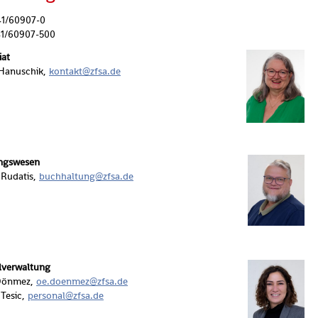
241/60907-0
41/60907-500
­kre­ta­ri­at
Ha­nu­schik,
kon­takt@​zfsa.​de
gs­we­sen
 Ru­da­tis,
buch­hal­tung@​zfsa.​de
l­ver­wal­tung
ön­mez,
oe.​doenmez@​zfsa.​de
 Tesic,
per­so­nal@​zfsa.​de