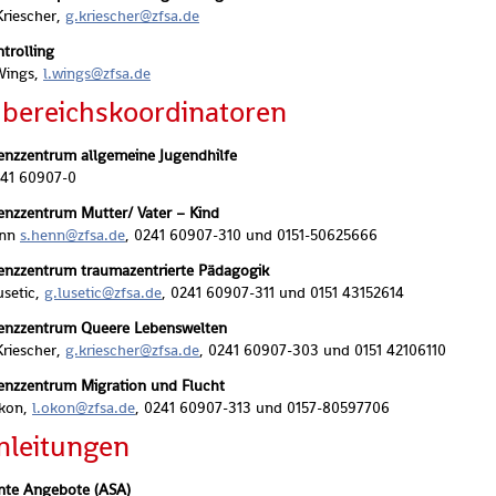
Krie­scher,
g.​kriescher@​zfsa.​de
trol­ling
 Wings,
l.​wings@​zfsa.​de
be­reichs­ko­or­di­na­to­ren
nz­zen­trum all­ge­mei­ne Ju­gend­hil­fe
41 60907-0
enz­zen­trum Mut­ter/ Vater – Kind
enn
s.​henn@​zfsa.​de
, 0241 60907-310 und 0151-50625666
nz­zen­trum trau­ma­zen­trier­te Päd­ago­gik
­se­tic,
g.​lusetic@​zfsa.​de
, 0241 60907-311 und 0151 43152614
enz­zen­trum Quee­re Le­bens­wel­ten
Krie­scher,
g.​kriescher@​zfsa.​de
, 0241 60907-303 und 0151 42106110
enz­zen­trum Mi­gra­ti­on und Flucht
kon,
l.​okon@​zfsa.​de
, 0241 60907-313 und 0157-80597706
­lei­tun­gen
­te An­ge­bo­te (ASA)