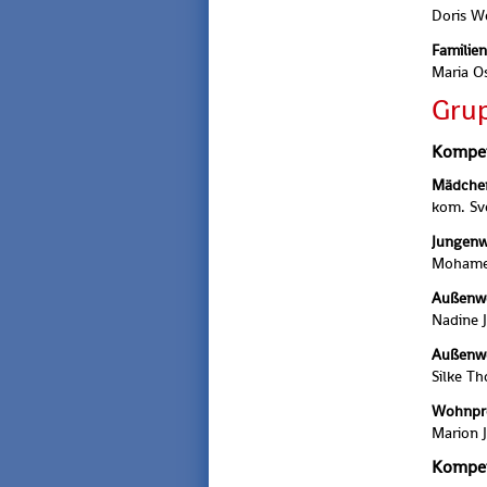
Doris W
Fa­mi­li­
Maria O
Grup
Kom­pe­t
Mäd­che
kom. Sv
Jun­gen­
Mo­ha­m
Au­ßen­w
Na­di­ne
Au­ßen­w
Silke T
Wohn­pro
Ma­ri­on
Kom­pe­