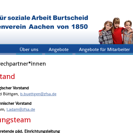
Über uns
Angebote
Angebote für Mitarbeiter
echpartner*innen
stand
gi­scher Vor­stand
d Bütt­gen,
b.​buettgen@​zfsa.​de
­ni­scher Vor­stand
dam,
l.​adam@​zfsa.​de
tungs­team
­tre­ten­de päd. Ein­rich­tungs­lei­tung