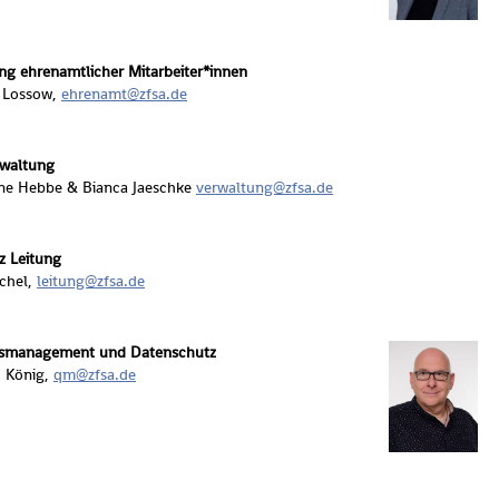
g eh­ren­amt­li­cher Mit­ar­bei­ter*innen
Los­s­ow,
eh­ren­amt@​zfsa.​de
­wal­tung
line Hebbe & Bi­an­ca Ja­eschke
ver­wal­tung@​zfsa.​de
nz Lei­tung
­chel,
lei­tung@​zfsa.​de
äts­ma­nage­ment und Da­ten­schutz
d König,
qm@​zfsa.​de