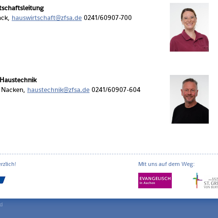
­schafts­lei­tung
nck,
haus­wirt­schaft@​zfsa.​de
0241/60907-700
 Haus­tech­nik
 Na­cken,
haus­tech­nik@​zfsa.​de
0241/60907-604
zlich!
Mit uns auf dem Weg:
id