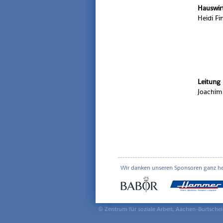
Haus­wirt
Heidi Fi
Lei­tung
Joa­chim
Wir danken unseren Sponsoren ganz her
© Zentrum für soziale Arbeit, Aachen-Burtsche