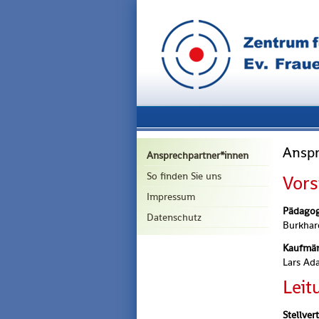
Anspr
Ansprechpartner*innen
So finden Sie uns
Vor­
Impressum
Päd­ago­
Datenschutz
Burk­har
Kauf­män
Lars A
Lei­
Stell­ver