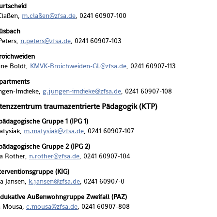
rt­scheid
Cla­ßen,
m.​claßen@​zfsa.​de
, 0241 60907-100
s­bach
Pe­ters,
n.​peters@​zfsa.​de
, 0241 60907-103
oich­wei­den
ne Boldt,
KMVK-Broich­wei­den-GL@​zfsa.​de
, 0241 60907-113
art­ments
­gen-Im­die­ke,
g.​jungen-im­die­ke@​zfsa.​de
, 0241 60907-108
enz­zen­trum trau­ma­zen­trier­te Päd­ago­gik (KTP)
v­päd­ago­gi­sche Grup­pe 1 (IPG 1)
ty­si­ak,
m.​matysiak@​zfsa.​de
, 0241 60907-107
v­päd­ago­gi­sche Grup­pe 2 (IPG 2)
ha Ro­ther,
n.​rother@​zfsa.​de
, 0241 60907-104
­ter­ven­ti­ons­grup­pe (KIG)
­na Jan­sen,
k.​jansen@​zfsa.​de
, 0241 60907-0
du­ka­ti­ve Au­ßen­w­ohn­grup­pe Zwei­fall (PAZ)
a Mousa,
c.​mousa@​zfsa.​de
, 0241 60907-808