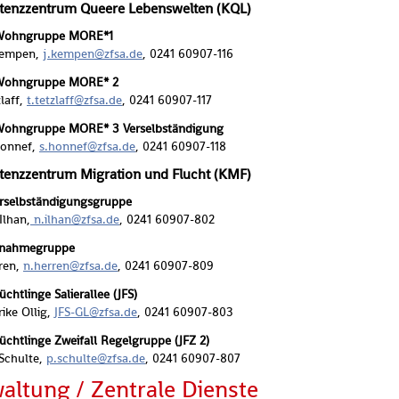
tenz­zen­trum Quee­re Le­bens­wel­ten (KQL)
ohn­grup­pe MORE*1
 Kem­pen,
j.​kempen@​zfsa.​de
, 0241 60907-116
ohn­grup­pe MORE* 2
laff,
t.​tetzlaff@​zfsa.​de
, 0241 60907-117
hn­grup­pe MORE* 3 Ver­selb­stän­di­gung
Hon­nef,
s.​honnef@​zfsa.​de
, 0241 60907-118
tenz­zen­trum Mi­gra­ti­on und Flucht (KMF)
selb­stän­di­gungs­grup­pe
 Ilhan,
n.​ilhan@​zfsa.​de
, 0241 60907-802
­nah­me­grup­pe
­ren,
n.​herren@​zfsa.​de
, 0241 60907-809
ht­lin­ge Sa­li­e­r­al­lee (JFS)
i­ke Ollig,
JFS-GL@​zfsa.​de
, 0241 60907-803
cht­lin­ge Zwei­fall Re­gel­grup­pe (JFZ 2)
a Schul­te,
p.​schulte@​zfsa.​de
, 0241 60907-807
al­tung / Zen­tra­le Diens­te