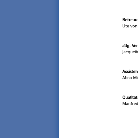
Betre
uun
Ute von 
allg. Ver
Jac­que­
As­sis­te
Alina Mi
Qua­li­t
Man­fre