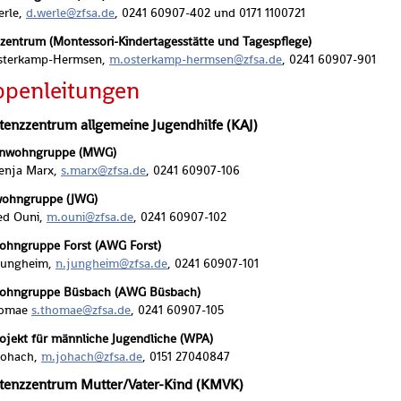
erle,
d.​werle@​zfsa.​de
, 0241 60907-402 und 0171 1100721
en­zen­trum (Montes­so­ri-Kin­der­ta­ges­stät­te und Ta­ges­pfle­ge)
s­ter­kamp-Herm­sen,
m.​osterkamp-herm­sen@​zfsa.​de
, 0241 60907-901
­pen­lei­tun­gen
enz­zen­trum all­ge­mei­ne Ju­gend­hil­fe (KAJ)
n­w­ohn­grup­pe (MWG)
en­ja Marx,
s.​marx@​zfsa.​de
, 0241 60907-106
w­ohn­grup­pe (JWG)
ed Ouni,
m.​ouni@​zfsa.​de
, 0241 60907-102
­ohn­grup­pe Forst (AWG Forst)
 Jung­heim,
n.​jungheim@​zfsa.​de
, 0241 60907-101
­ohn­grup­pe Büs­bach (AWG Büs­bach)
ho­mae
s.​thomae@​zfsa.​de
, 0241 60907-105
­jekt für männ­li­che Ju­gend­li­che (WPA)
 Jo­hach,
m.​johach@​zfsa.​de
, 0151 27040847
tenz­zen­trum Mut­ter/Va­ter-Kind (KMVK)