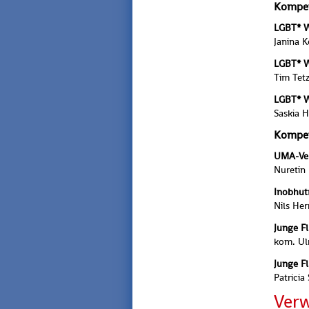
Kom­pe­
LGBT* W
Ja­ni­na
LGBT* W
Tim Tetz
LGBT* Wo
Sas­kia 
Kom­pe­
UMA-Ver­
Nu­re­tin
In­ob­hut
Nils Her
Junge Flüc
kom. Ul­r
Junge Flü
Pa­tri­ci
Ver­w