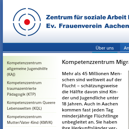
Über uns
An
Kompetenzzentrum Migra
Kompetenzzentrum
allgemeine Jugendhilfe
Mehr als 45 Mil­lio­nen Men­
(KAJ)
schen sind welt­weit auf der
Kompetenzzentrum
Flucht – schät­zungs­wei­se
traumazentrierte
die Hälf­te davon sind Kin­
Pädagogik (KTP)
der und Ju­gend­li­che unter
Kompetenzzentrum Queere
18 Jah­ren. Auch in Aa­chen
Lebenswelten (KQL)
kom­men fast jeden Tag
min­der­jäh­ri­ge Flücht­lin­ge
Kompetenzzentrum
un­be­glei­tet an. Sie haben
Mutter/Vater-Kind (KMVK)
ihre Her­kunfts­län­der ver­