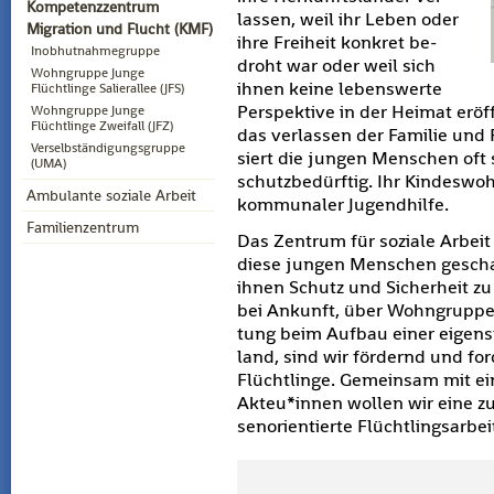
Kompetenzzentrum
las­sen, weil ihr Leben oder
Migration und Flucht (KMF)
ihre Frei­heit kon­kret be­
Inobhutnahmegruppe
droht war oder weil sich
Wohngruppe Junge
ihnen keine le­bens­wer­te
Flüchtlinge Salierallee (JFS)
Per­spek­ti­ve in der Hei­mat er­ö
Wohngruppe Junge
Flüchtlinge Zweifall (JFZ)
das ver­las­sen der Fa­mi­lie und 
Verselbständigungsgruppe
siert die jun­gen Men­schen oft
(UMA)
schutz­be­dürf­tig. Ihr Kin­des­wo
Ambulante soziale Arbeit
kom­mu­na­ler Ju­gend­hil­fe.
Familienzentrum
Das Zen­trum für so­zia­le Ar­bei
diese jun­gen Men­schen ge­scha
ihnen Schutz und Si­cher­heit zu
bei An­kunft, über Wohn­grup­pen
tung beim Auf­bau einer ei­gen­s
land, sind wir för­dernd und for
Flücht­lin­ge. Ge­mein­sam mit 
Akteu*innen wol­len wir eine zu
sen­ori­en­tier­te Flücht­lings­ar­be