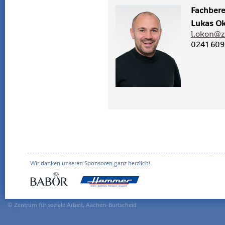
Fach­be­re
Lukas O
l.​okon@​z
0241 609
Wir danken unseren Sponsoren ganz herzlich!
© Zentrum für soziale Arbeit, Aachen-Burtscheid