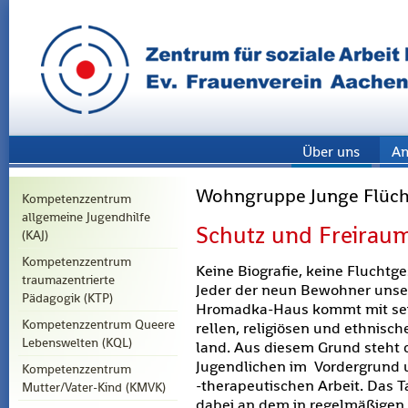
Über uns
An
Wohngruppe Junge Flüchtl
Kompetenzzentrum
allgemeine Jugendhilfe
Schutz und Frei­rau
(KAJ)
Kompetenzzentrum
Keine Bio­gra­fie, keine Flucht­ge
traumazentrierte
Jeder der neun Be­woh­ner un­se­
Pädagogik (KTP)
Hromad­ka-Haus kommt mit sei­ne
Kompetenzzentrum Queere
rel­len, re­li­giö­sen und eth­ni
Lebenswelten (KQL)
land. Aus die­sem Grund steht die 
Ju­gend­li­chen im Vor­der­grund u
Kompetenzzentrum
-the­ra­peu­ti­schen Ar­beit. Das Ta
Mutter/Vater-Kind (KMVK)
dabei an dem in re­gel­mä­ßi­gen Hi