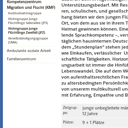
Kompetenzzentrum
Un­ter­stüt­zungs­be­darf. Mit Re­
Migration und Flucht (KMF)
ren, schu­li­schen, und ge­sell­sc
Inobhutnahmegruppe
hang bie­ten wir den jun­gen Flü
Wohngruppe Junge
Ort, von dem aus sie in ihrem 
Flüchtlinge Salierallee (JFS)
Hei­mat ge­win­nen kön­nen. Ein
Wohngruppe Junge
Flüchtlinge Zweifall (JFZ)
len­de Sprach­kom­pe­tenz –, ver
Verselbständigungsgruppe
täg­li­chen haus­in­ter­nen Deutsch
(UMA)
dem „Stun­den­plan“ ste­hen je­d
Ambulante soziale Arbeit
wie Ein­kau­fen, ver­läss­li­cher
schaft­li­che Tä­tig­kei­ten. Ho­ri­zo
Familienzentrum
ungs­ar­beit ist immer die Hin­fü
Le­bens­wan­del. Die auf dem We
von auf­ent­halts­recht­li­chen Fr
zu al­ters­be­ding­ten Per­sön­lich
von un­se­rem mul­ti­kul­tu­rell u
mit Er­fah­rung, Em­pa­thie und B
Ziel­grup­
junge un­be­glei­te­te män
pe:
12 Jahre
Plät­ze:
9 + 1 Plät­ze