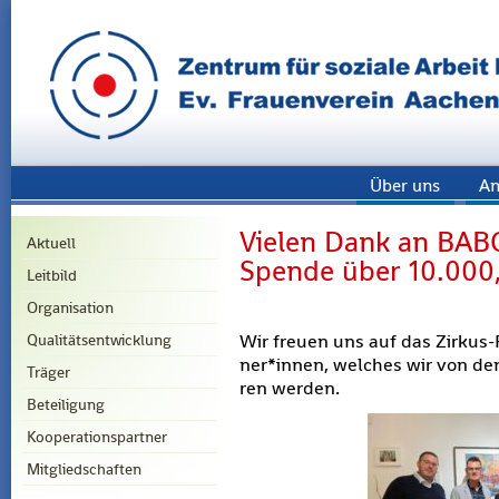
Über uns
An
Vielen Dank an BABO
Aktuell
Spende über 10.000,
Leitbild
Organisation
Qualitätsentwicklung
Wir freu­en uns auf das Zir­kus-P
ner*innen, wel­ches wir von dem 
Träger
ren wer­den.
Beteiligung
Kooperationspartner
Mitgliedschaften